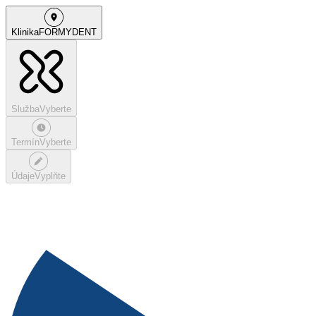
Klinika
FORMYDENT
Služba
Vyberte
Termín
Vyberte
Údaje
Vyplňte